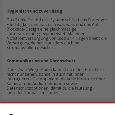
Hygienisch und zuverlässig
Das Triple Fresh-Lock-System schützt das Futter vor
Feuchtigkeit und hält es frisch, während das Anti-
Blockade-Design eine gleichmässige
Futterverteilung gewährleistet. Mit einer
Notstromversorgung von bis zu 14 Tagen bleibt die
Versorgung deines Haustiers auch bei
Stromausfällen gesichert.
Kommunikation und Datenschutz
Dank Zwei-Wege-Audio kannst du deine Haustiere
nicht nur sehen, sondern auch mit ihnen
interagieren. Die App bietet dir volle Kontrolle über
Kamera- und Audiofunktionen sowie
Datenschutzoptionen, damit du die Nutzung
individuell anpassen kannst.
Technische Daten