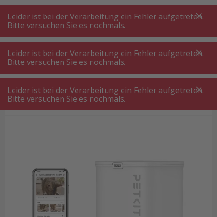
A
A
+++
A
A
+++
+++
+++
My
Post
My
Post
Leider ist bei der Verarbeitung ein Fehler aufgetreten.
MENÜ
SUCHE
Bitte versuchen Sie es nochmals.
Leider ist bei der Verarbeitung ein Fehler aufgetreten.
Bitte versuchen Sie es nochmals.
Tierbedarf
PETKIT YUMSHARE Solo Smart Futterautomat mit Kamera
Leider ist bei der Verarbeitung ein Fehler aufgetreten.
PETKIT YUMSHARE Solo Smart
Bitte versuchen Sie es nochmals.
Futterautomat mit Kamera